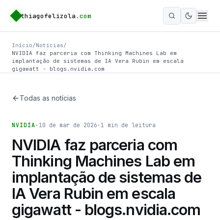
thiagofelizola
.com
Ativar m
Início
/
Notícias
/
NVIDIA faz parceria com Thinking Machines Lab em
implantação de sistemas de IA Vera Rubin em escala
gigawatt - blogs.nvidia.com
Todas as notícias
NVIDIA
·
10 de mar de 2026
·
1
min de leitura
NVIDIA faz parceria com
Thinking Machines Lab em
implantação de sistemas de
IA Vera Rubin em escala
gigawatt - blogs.nvidia.com