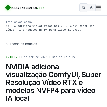
thiagofelizola
.com
Ativar m
Início
/
Notícias
/
NVIDIA adiciona visualização ComfyUI, Super Resolução
Vídeo RTX e modelos NVFP4 para vídeo IA local
Todas as notícias
NVIDIA
·
10 de mar de 2026
·
1
min de leitura
NVIDIA adiciona
visualização ComfyUI, Super
Resolução Vídeo RTX e
modelos NVFP4 para vídeo
IA local