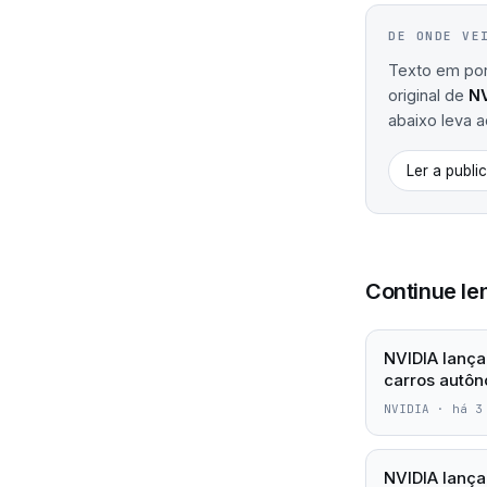
DE ONDE VE
Texto em port
original de
NV
abaixo leva ao
Ler a publi
Continue le
NVIDIA lança
carros autô
NVIDIA
·
há 3
NVIDIA lança