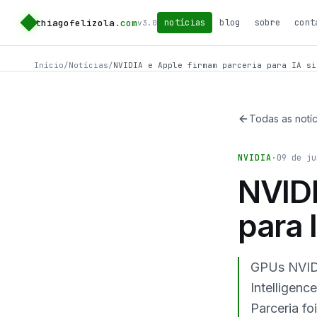
thiagofelizola
.com
notícias
blog
sobre
cont
v3.0
Início
/
Notícias
/
NVIDIA e Apple firmam parceria para IA si
Todas as notíc
NVIDIA
·
09 de ju
NVIDI
para 
GPUs NVIDI
Intelligen
Parceria f