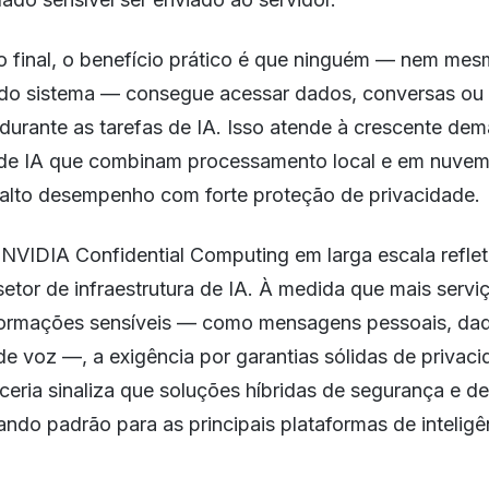
io final, o benefício prático é que ninguém — nem me
 do sistema — consegue acessar dados, conversas ou
durante as tarefas de IA. Isso atende à crescente de
 de IA que combinam processamento local e em nuvem
e alto desempenho com forte proteção de privacidade.
NVIDIA Confidential Computing em larga escala refle
tor de infraestrutura de IA. À medida que mais servi
formações sensíveis — como mensagens pessoais, da
 voz —, a exigência por garantias sólidas de privaci
rceria sinaliza que soluções híbridas de segurança e
ando padrão para as principais plataformas de inteligênc