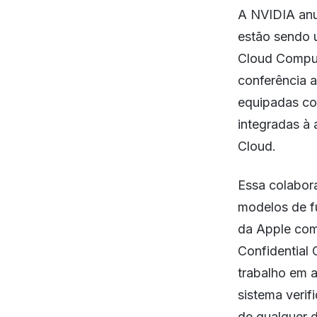
A NVIDIA anu
estão sendo u
Cloud Comput
conferência 
equipadas co
integradas à
Cloud.
Essa colabora
modelos de f
da Apple com 
Confidential
trabalho em 
sistema verif
de qualquer d