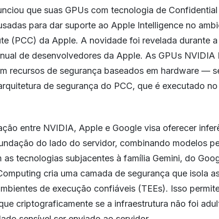
nciou que suas GPUs com tecnologia de Confidentia
sadas para dar suporte ao Apple Intelligence no ambi
e (PCC) da Apple. A novidade foi revelada durante
anual de desenvolvedores da Apple. As GPUs NVIDIA 
m recursos de segurança baseados em hardware — s
 arquitetura de segurança do PCC, que é executado n
ção entre NVIDIA, Apple e Google visa oferecer infer
undação do lado do servidor, combinando modelos pe
as tecnologias subjacentes à família Gemini, do Goog
 Computing cria uma camada de segurança que isola a
ambientes de execução confiáveis (TEEs). Isso permit
ique criptograficamente se a infraestrutura não foi adu
ado sensível ser enviado ao servidor.