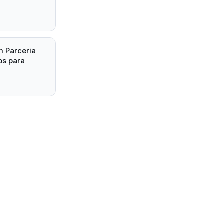
6
 Parceria
os para
6