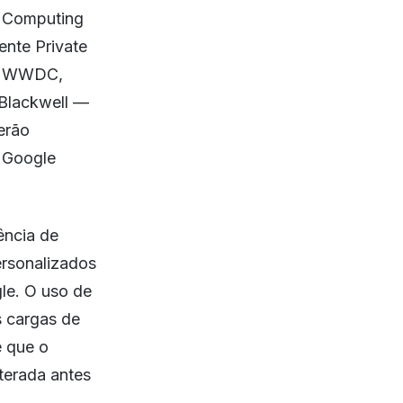
l Computing
ente Private
 a WWDC,
Blackwell —
erão
o Google
ência de
rsonalizados
le. O uso de
s cargas de
e que o
lterada antes