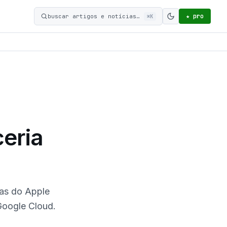
★ pro
buscar artigos e notícias…
⌘K
Ativar modo c
eria
ias do Apple
Google Cloud.