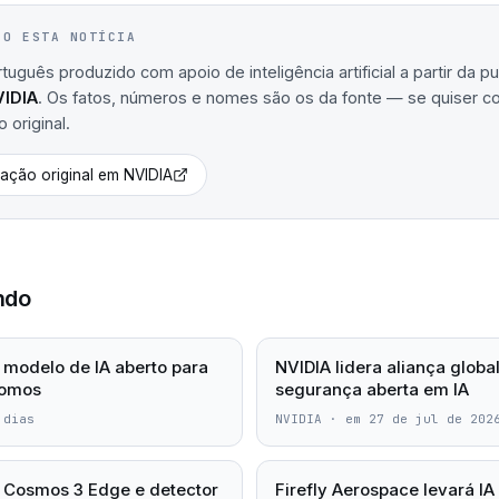
IO ESTA NOTÍCIA
uguês produzido com apoio de inteligência artificial a partir da p
IDIA
. Os fatos, números e nomes são os da fonte — se quiser conf
 original.
cação original em
NVIDIA
ndo
 modelo de IA aberto para
NVIDIA lidera aliança globa
nomos
segurança aberta em IA
 dias
NVIDIA
·
em 27 de jul de 202
 Cosmos 3 Edge e detector
Firefly Aerospace levará IA