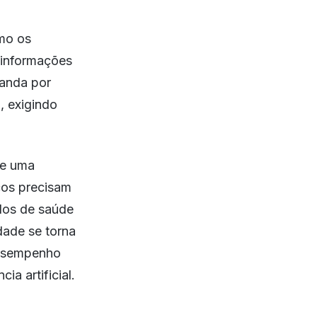
smo os
 informações
manda por
, exigindo
te uma
ços precisam
dos de saúde
dade se torna
 desempenho
ia artificial.