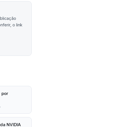
ublicação
erir, o link
l por
6
 da NVIDIA