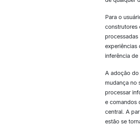
Para o usuár
construtores
processadas 
experiências
inferência d
A adoção do 
mudança no se
processar in
e comandos de
central. A pa
estão se torn