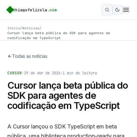
thiagofelizola
.com
Ativar m
Início
/
Notícias
/
Cursor lança beta pública do SDK para agentes de
codificação em TypeScript
Todas as notícias
CURSOR
·
29 de abr de 2026
·
1
min de leitura
Cursor lança beta pública do
SDK para agentes de
codificação em TypeScript
A Cursor lançou o SDK TypeScript em beta
pública, uma biblioteca production-ready para