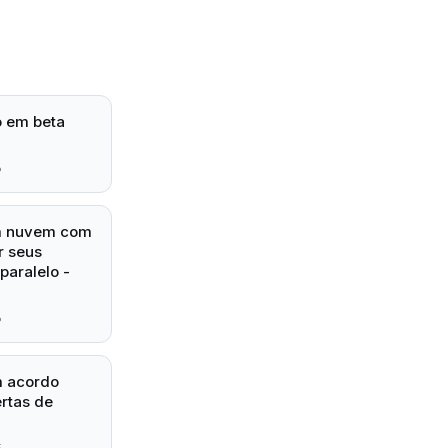
o em beta
6
em nuvem com
r seus
paralelo -
6
m acordo
ertas de