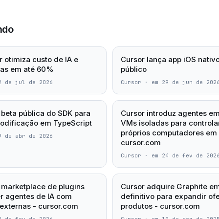
ndo
 otimiza custo de IA e
Cursor lança app iOS nativ
sas em até 60%
público
2 de jul de 2026
Cursor
·
em 29 de jun de 202
 beta pública do SDK para
Cursor introduz agentes 
odificação em TypeScript
VMs isoladas para controla
próprios computadores em 
9 de abr de 2026
cursor.com
Cursor
·
em 24 de fev de 202
 marketplace de plugins
Cursor adquire Graphite e
r agentes de IA com
definitivo para expandir of
externas - cursor.com
produtos - cursor.com