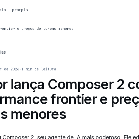
ato
prompts
rontier e preços de tokens menores
ias
r de 2026
·
1
min de leitura
or lança Composer 2 
rmance frontier e pre
ns menores
u Composer 2, seu agente de IA mais poderoso. Ele ed