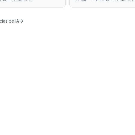
8 de fev de 2026
Cursor
·
em 19 de dez de 202
cias de IA