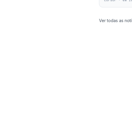
Cursor
·
em 1
Ver todas as notí