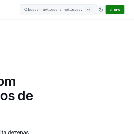
★ pro
buscar artigos e notícias…
⌘K
Ativar modo c
com
ços de
ita dezenas