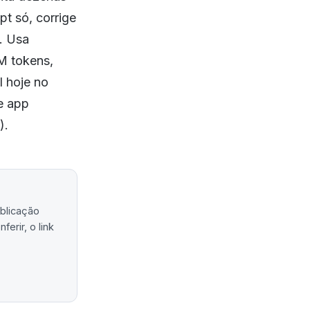
t só, corrige
e. Usa
M tokens,
l hoje no
e app
).
ublicação
erir, o link