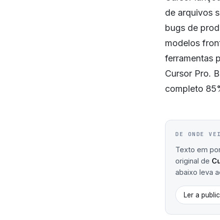
de arquivos 
bugs de produ
modelos front
ferramentas p
Cursor Pro. 
completo 85%
DE ONDE VE
Texto em port
original de
Cu
abaixo leva ao
Ler a publi