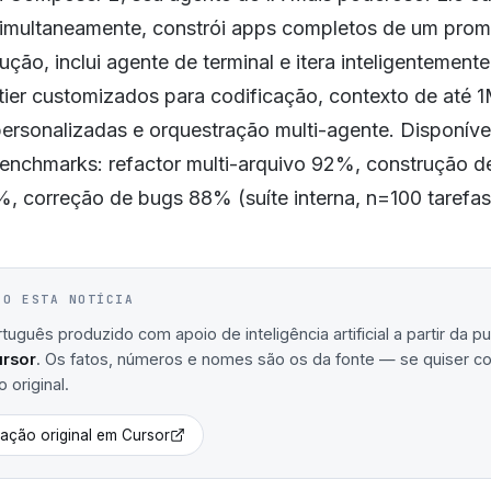
simultaneamente, constrói apps completos de um promp
ção, inclui agente de terminal e itera inteligentement
ier customizados para codificação, contexto de até 1
ersonalizadas e orquestração multi-agente. Disponíve
Benchmarks: refactor multi-arquivo 92%, construção d
, correção de bugs 88% (suíte interna, n=100 tarefas
IO ESTA NOTÍCIA
uguês produzido com apoio de inteligência artificial a partir da p
rsor
. Os fatos, números e nomes são os da fonte — se quiser conf
 original.
cação original em
Cursor