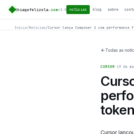
thiagofelizola
.com
notícias
blog
sobre
cont
v3.0
Início
/
Notícias
/
Cursor lança Composer 2 com performance f
Todas as notíc
CURSOR
·
19 de ma
Curs
perfo
toke
Cursor lanço