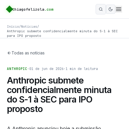
thiagofelizola
.com
Ativar m
Início
/
Notícias
/
Anthropic submete confidencialmente minuta do S-1 à SEC
para IPO proposto
Todas as notícias
ANTHROPIC
·
01 de jun de 2026
·
1
min de leitura
Anthropic submete
confidencialmente minuta
do S-1 à SEC para IPO
proposto
A Anthropic anunciou hoje a submissão