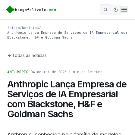
thiagofelizola
.com
Ativar m
Início
/
Notícias
/
Anthropic Lança Empresa de Serviços de IA Empresarial com
Blackstone, H&F e Goldman Sachs
Todas as notícias
ANTHROPIC
·
04 de mai de 2026
·
1
min de leitura
Anthropic Lança Empresa de
Serviços de IA Empresarial
com Blackstone, H&F e
Goldman Sachs
Anthropic, conhecida pela família de modelos