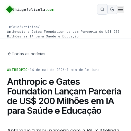
thiagofelizola
.com
Ativar m
Início
/
Notícias
/
Anthropic e Gates Foundation Lançam Parceria de US$ 200
Milhões em IA para Saúde e Educação
Todas as notícias
ANTHROPIC
·
14 de mai de 2026
·
1
min de leitura
Anthropic e Gates
Foundation Lançam Parceria
de US$ 200 Milhões em IA
para Saúde e Educação
Anthropic firmou parceria com a Bill & Melinda