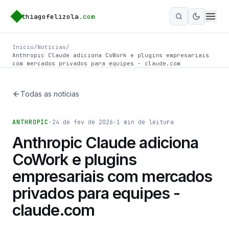
thiagofelizola
.com
Ativar m
Início
/
Notícias
/
Anthropic Claude adiciona CoWork e plugins empresariais
com mercados privados para equipes - claude.com
Todas as notícias
ANTHROPIC
·
24 de fev de 2026
·
1
min de leitura
Anthropic Claude adiciona
CoWork e plugins
empresariais com mercados
privados para equipes -
claude.com