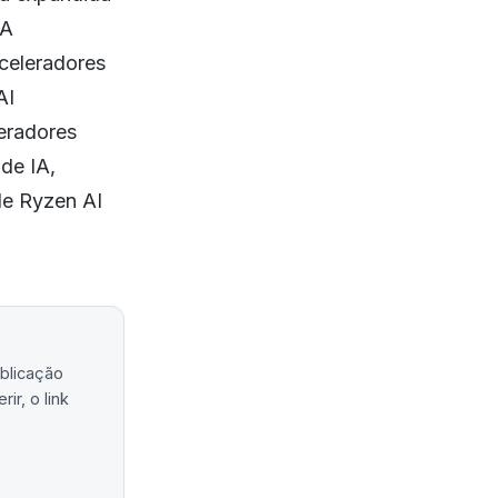
 A
celeradores
AI
leradores
de IA,
de Ryzen AI
ublicação
ir, o link