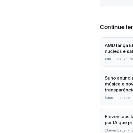
Continue le
AMD lança E
núcleos e sa
AMD
·
em 23 d
Suno anuncia
música e no
transparênci
Suno
·
ontem
ElevenLabs 
por IA que p
ElevenLabs
·