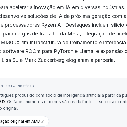
ra acelerar a inovação em IA em diversas indústrias.
desenvolve soluções de IA de próxima geração com a
e processadores Ryzen AI. Destaques incluem silício 
o para cargas de trabalho da Meta, integração de ace
MI300X em infraestrutura de treinamento e inferência 
o software ROCm para PyTorch e Llama, e expansão 
 Lisa Su e Mark Zuckerberg elogiaram a parceria.
IO ESTA NOTÍCIA
uguês produzido com apoio de inteligência artificial a partir da p
MD
. Os fatos, números e nomes são os da fonte — se quiser confer
 original.
cação original em
AMD