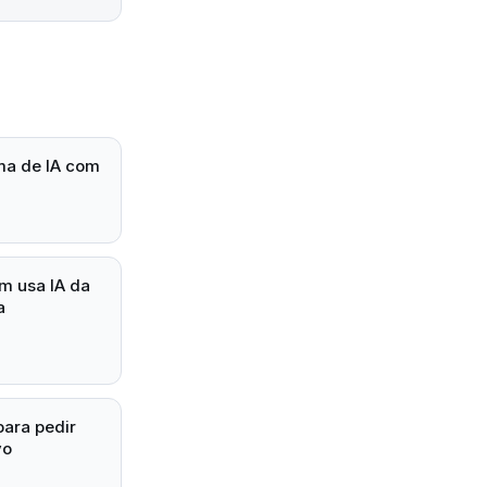
ma de IA com
um usa IA da
a
para pedir
vo