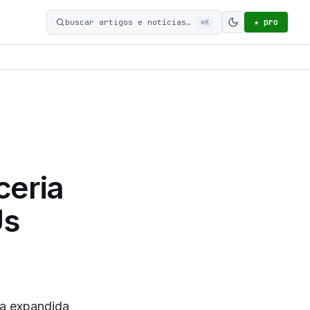
★ pro
buscar artigos e notícias…
⌘K
Ativar modo c
eria
Us
ca expandida