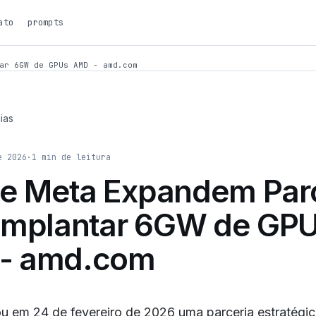
ato
prompts
ar 6GW de GPUs AMD - amd.com
ias
e 2026
·
1
min de leitura
e Meta Expandem Parc
 Implantar 6GW de GP
- amd.com
 em 24 de fevereiro de 2026 uma parceria estratégi