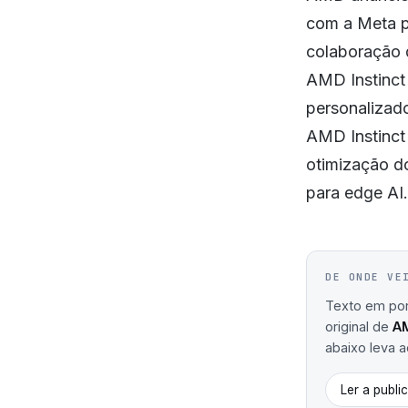
com a Meta pa
colaboração 
AMD Instinct 
personalizad
AMD Instinct 
otimização d
para edge AI.
DE ONDE VE
Texto em port
original de
A
abaixo leva ao
Ler a publi