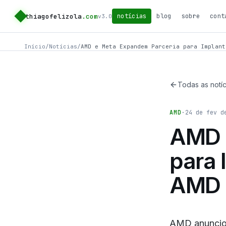
thiagofelizola
.com
notícias
blog
sobre
cont
v3.0
Início
/
Notícias
/
AMD e Meta Expandem Parceria para Implant
Todas as notíc
AMD
·
24 de fev d
AMD 
para
AMD 
AMD anunciou