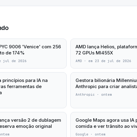
ndo
PYC 9006 'Venice' com 256
AMD lança Helios, platafor
lto de 174%
72 GPUs MI455X
e jul de 2026
AMD
·
em 23 de jul de 2026
 princípios para IA na
Gestora bilionária Millenni
vas ferramentas de
Anthropic para criar analist
a
Anthropic
·
ontem
lança versão 2 de dublagem
Google Maps agora usa IA 
reserva emoção original
comida e ver trânsito ao vi
ontem
Google
·
ontem