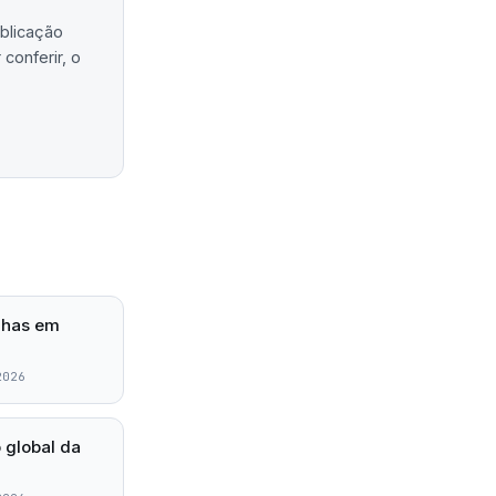
ublicação
conferir, o
lhas em
2026
 global da