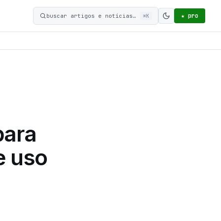
★ pro
buscar artigos e notícias…
⌘K
Ativar modo c
para
e uso