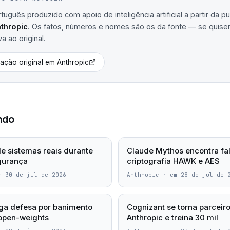
uguês produzido com apoio de inteligência artificial a partir da p
thropic
. Os fatos, números e nomes são os da fonte — se quiser 
va ao original.
cação original em
Anthropic
ndo
e sistemas reais durante
Claude Mythos encontra fa
gurança
criptografia HAWK e AES
m 30 de jul de 2026
Anthropic
·
em 28 de jul de 
ga defesa por banimento
Cognizant se torna parceiro
open-weights
Anthropic e treina 30 mil