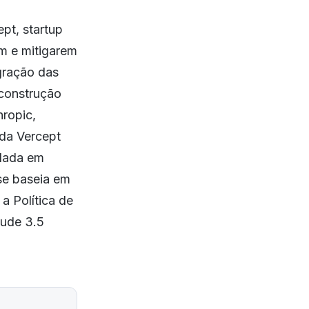
pt, startup
m e mitigarem
gração das
 construção
hropic,
da Vercept
ndada em
 se baseia em
a Política de
aude 3.5