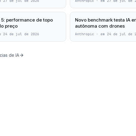
m 27 de jul de 2026
Anthropic
·
em 27 de jul de 
5: performance de topo
Novo benchmark testa IA em
do preço
autônoma com drones
m 24 de jul de 2026
Anthropic
·
em 24 de jul de 
cias de IA