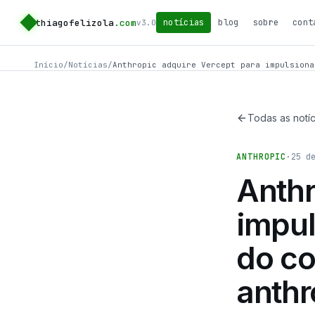
thiagofelizola
.com
notícias
blog
sobre
cont
v3.0
Início
/
Notícias
/
Anthropic adquire Vercept para impulsiona
Todas as notíc
ANTHROPIC
·
25 d
Anthr
impul
do co
anth