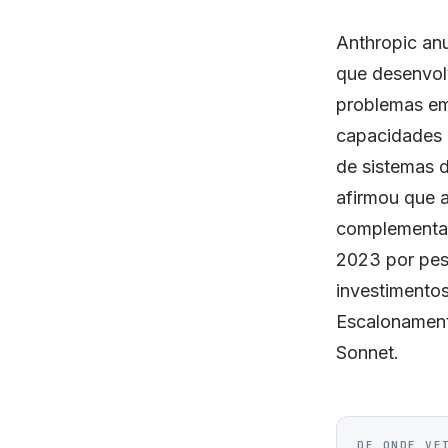
Anthropic an
que desenvol
problemas em 
capacidades d
de sistemas 
afirmou que 
complementa 
2023 por pesq
investimentos
Escalonament
Sonnet.
DE ONDE VE