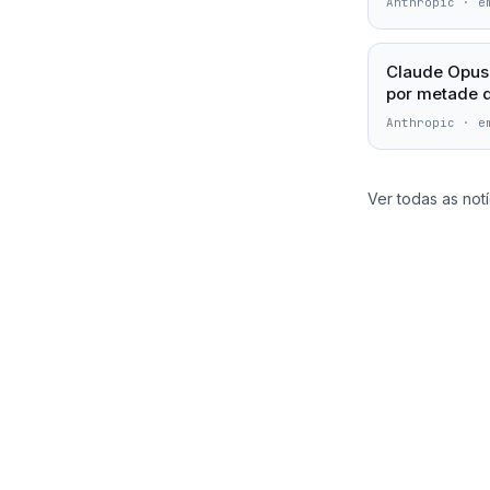
Anthropic
·
e
Claude Opus 
por metade 
Anthropic
·
e
Ver todas as notí