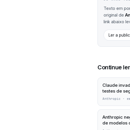
Texto em port
original de
An
link abaixo le
Ler a publi
Continue le
Claude invad
testes de se
Anthropic
·
e
Anthropic ne
de modelos 