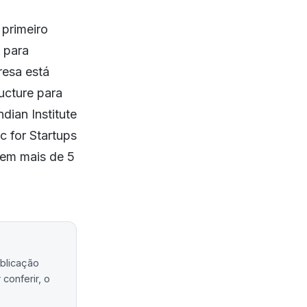
 primeiro
 para
resa está
ucture para
dian Institute
 for Startups
tem mais de 5
ublicação
conferir, o