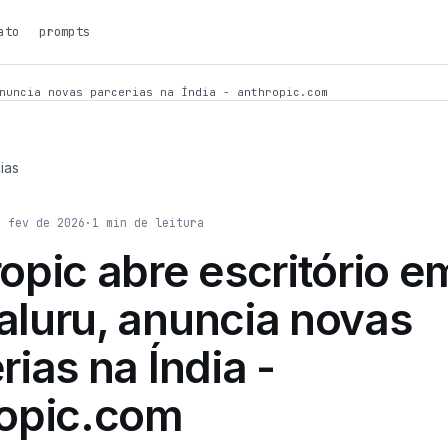
ato
prompts
nuncia novas parcerias na Índia - anthropic.com
ias
e fev de 2026
·
1
min de leitura
opic abre escritório e
luru, anuncia novas
rias na Índia -
ropic.com