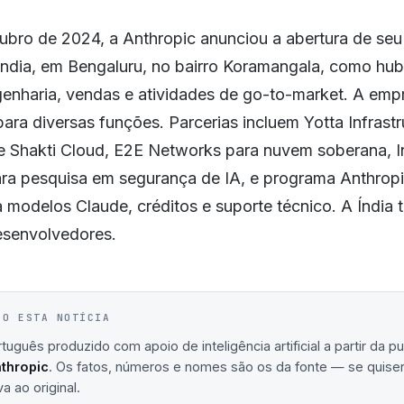
ubro de 2024, a Anthropic anunciou a abertura de seu
 Índia, em Bengaluru, no bairro Koramangala, como hub
genharia, vendas e atividades de go-to-market. A emp
ara diversas funções. Parcerias incluem Yotta Infrastr
e Shakti Cloud, E2E Networks para nuvem soberana, In
ra pesquisa em segurança de IA, e programa Anthropic
modelos Claude, créditos e suporte técnico. A Índia 
esenvolvedores.
IO ESTA NOTÍCIA
uguês produzido com apoio de inteligência artificial a partir da p
thropic
. Os fatos, números e nomes são os da fonte — se quiser 
va ao original.