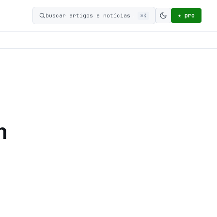
★ pro
buscar artigos e notícias…
⌘K
Ativar modo c
m