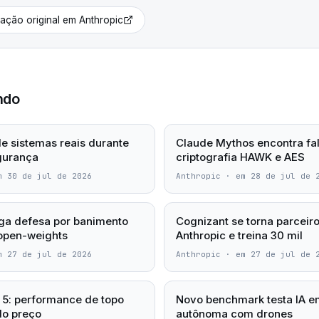
cação original em
Anthropic
ndo
e sistemas reais durante
Claude Mythos encontra fa
gurança
criptografia HAWK e AES
m 30 de jul de 2026
Anthropic
·
em 28 de jul de 
ga defesa por banimento
Cognizant se torna parceiro
open-weights
Anthropic e treina 30 mil
m 27 de jul de 2026
Anthropic
·
em 27 de jul de 
5: performance de topo
Novo benchmark testa IA em
do preço
autônoma com drones