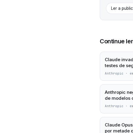
Ler a publi
Continue le
Claude invad
testes de se
Anthropic
·
e
Anthropic ne
de modelos 
Anthropic
·
e
Claude Opus 
por metade 