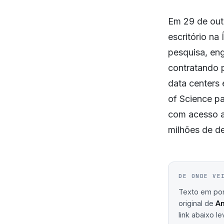
Em 29 de out
escritório na
pesquisa, en
contratando p
data centers 
of Science pa
com acesso a 
milhões de d
DE ONDE VE
Texto em port
original de
An
link abaixo le