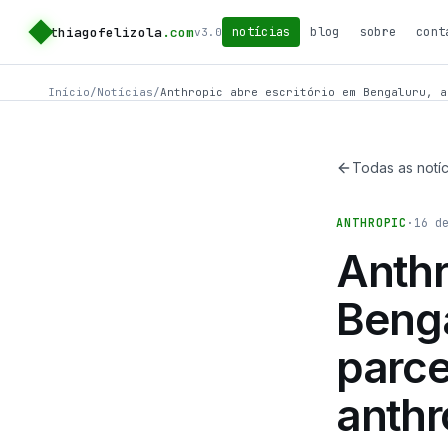
thiagofelizola
.com
notícias
blog
sobre
cont
v3.0
Início
/
Notícias
/
Anthropic abre escritório em Bengaluru, a
Todas as notíc
ANTHROPIC
·
16 d
Anthr
Benga
parce
anth