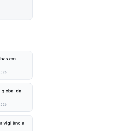
lhas em
2026
 global da
2026
 vigilância