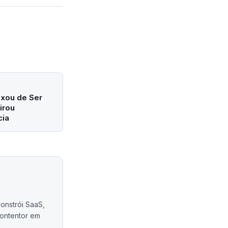
ixou de Ser
irou
ia
onstrói SaaS,
ontentor em