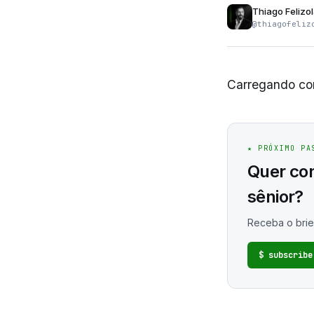
Thiago Felizo
@thiagofeliz
Carregando con
★ PRÓXIMO PA
Quer co
sênior?
Receba o brie
$ subscribe