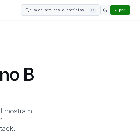
★ pro
buscar artigos e notícias…
⌘K
Ativar modo c
ano B
AI mostram
r
stack.