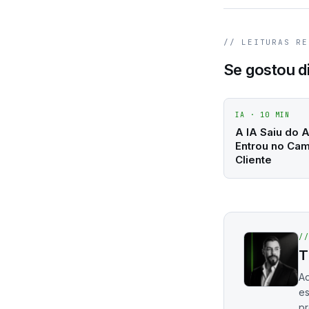
// LEITURAS RE
Se gostou d
IA
·
10
MIN
A IA Saiu do 
Entrou no Ca
Cliente
/
T
Ad
es
p