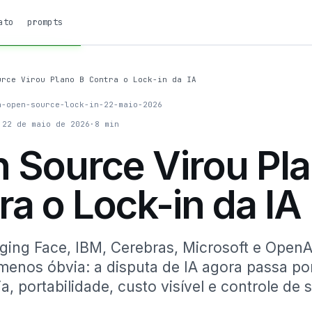
ato
prompts
urce Virou Plano B Contra o Lock-in da IA
a-open-source-lock-in-22-maio-2026
22 de maio de 2026
·
8
min
 Source Virou Pl
ra o Lock-in da IA
ging Face, IBM, Cerebras, Microsoft e Open
menos óbvia: a disputa de IA agora passa po
a, portabilidade, custo visível e controle de 