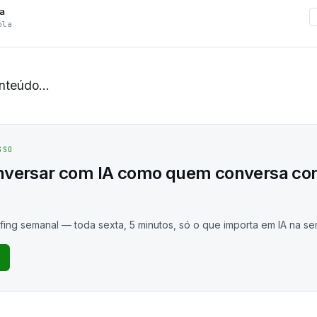
la
ola
teúdo...
SSO
nversar com IA como quem conversa c
fing semanal — toda sexta, 5 minutos, só o que importa em IA na s