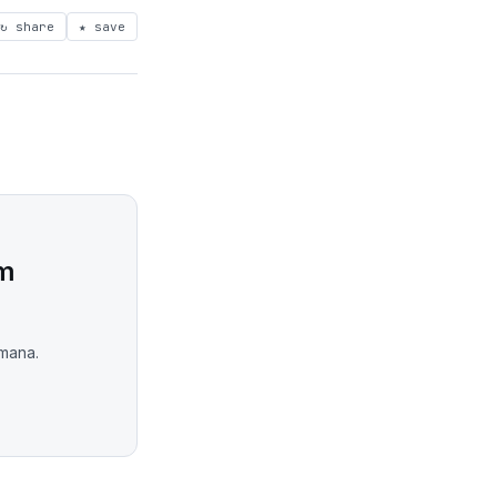
↻ share
★ save
om
emana.