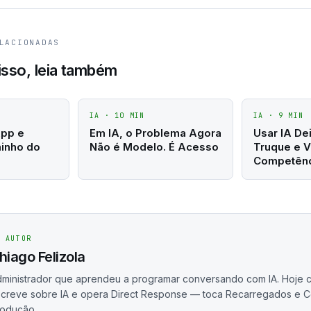
LACIONADAS
isso, leia também
IA
·
10
MIN
IA
·
9
MIN
App e
Em IA, o Problema Agora
Usar IA De
minho do
Não é Modelo. É Acesso
Truque e V
Competênc
/ AUTOR
hiago Felizola
ministrador que aprendeu a programar conversando com IA. Hoje c
creve sobre IA e opera Direct Response — toca Recarregados e C
rodução.