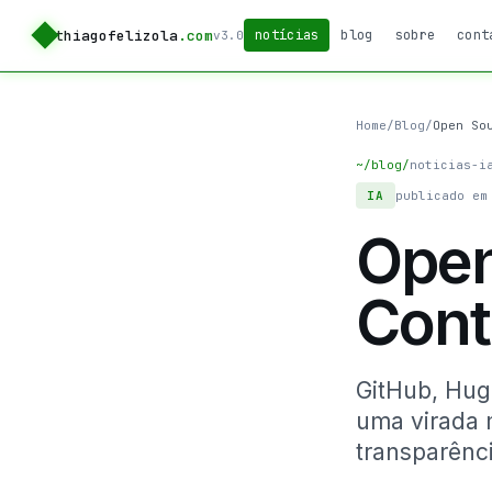
thiagofelizola
.com
notícias
blog
sobre
cont
v3.0
Home
/
Blog
/
Open So
~/blog/
noticias-i
IA
publicado em
Open
Cont
GitHub, Hug
uma virada 
transparênci