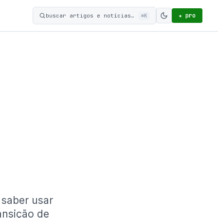
★ pro
buscar artigos e notícias…
⌘K
Ativar modo c
 saber usar
ransição de