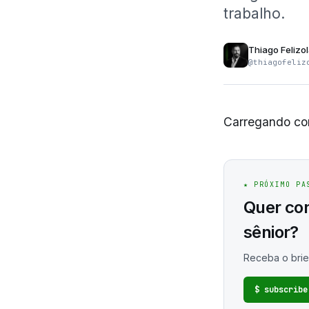
trabalho.
Thiago Felizo
@thiagofeliz
Carregando con
★ PRÓXIMO PA
Quer co
sênior?
Receba o brie
$ subscribe