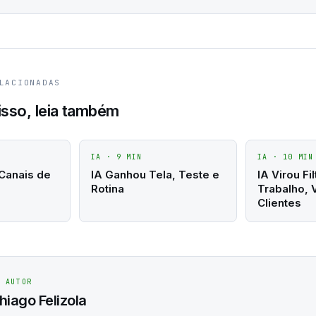
LACIONADAS
isso, leia também
IA
·
9
MIN
IA
·
10
MIN
 Canais de
IA Ganhou Tela, Teste e
IA Virou Fi
Rotina
Trabalho, 
Clientes
/ AUTOR
hiago Felizola