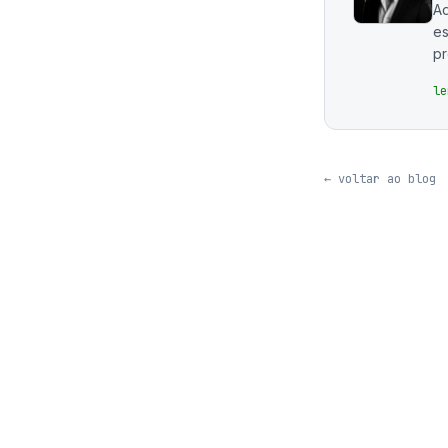
Ad
es
p
le
← voltar ao blog