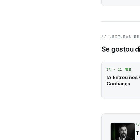
// LEITURAS RE
Se gostou d
IA
·
11
MIN
IA Entrou nos
Confiança
/
T