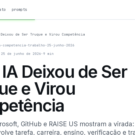
ato
prompts
 Deixou de Ser Truque e Virou Competência
a-competencia-trabalho-25-junho-2026
25 de junho de 2026
·
9
min
 IA Deixou de Ser
ue e Virou
etência
rosoft, GitHub e RAISE US mostram a virada:
olve tarefa, carreira, ensino, verificação e t