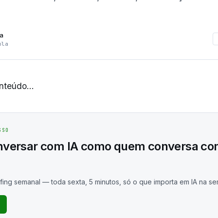
la
ola
teúdo...
SSO
nversar com IA como quem conversa c
fing semanal — toda sexta, 5 minutos, só o que importa em IA na s