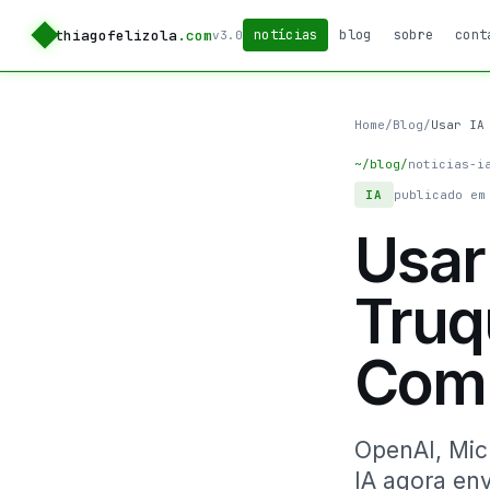
thiagofelizola
.com
notícias
blog
sobre
cont
v3.0
Home
/
Blog
/
Usar IA
~/blog/
noticias-i
IA
publicado em
Usar
Truq
Comp
OpenAI, Mic
IA agora env