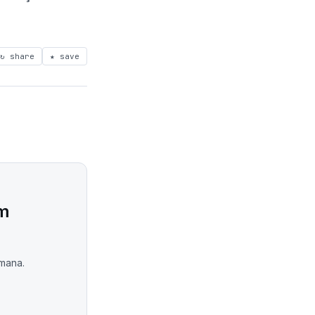
↻ share
★ save
om
emana.