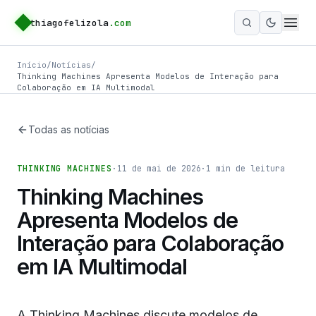
thiagofelizola
.com
Ativar m
Início
/
Notícias
/
Thinking Machines Apresenta Modelos de Interação para
Colaboração em IA Multimodal
Todas as notícias
THINKING MACHINES
·
11 de mai de 2026
·
1
min de leitura
Thinking Machines
Apresenta Modelos de
Interação para Colaboração
em IA Multimodal
A Thinking Machines discute modelos de