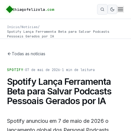
thiagofelizola
.com
Ativar m
Início
/
Notícias
/
Spotify Lança Ferramenta Beta para Salvar Podcasts
Pessoais Gerados por IA
Todas as notícias
SPOTIFY
·
07 de mai de 2026
·
1
min de leitura
Spotify Lança Ferramenta
Beta para Salvar Podcasts
Pessoais Gerados por IA
Spotify anunciou em 7 de maio de 2026 o
lançamento global dos Personal Podcasts,