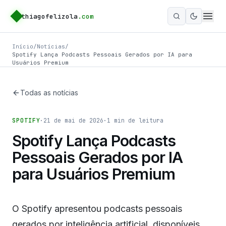
thiagofelizola
.com
Ativar m
Início
/
Notícias
/
Spotify Lança Podcasts Pessoais Gerados por IA para
Usuários Premium
Todas as notícias
SPOTIFY
·
21 de mai de 2026
·
1
min de leitura
Spotify Lança Podcasts
Pessoais Gerados por IA
para Usuários Premium
O Spotify apresentou podcasts pessoais
gerados por inteligência artificial, disponíveis