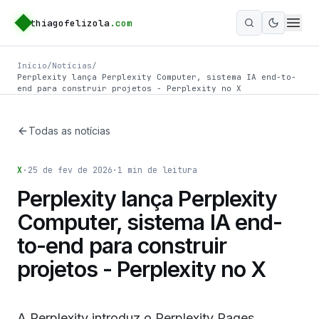
thiagofelizola
.com
Ativar m
Início
/
Notícias
/
Perplexity lança Perplexity Computer, sistema IA end-to-
end para construir projetos - Perplexity no X
Todas as notícias
X
·
25 de fev de 2026
·
1
min de leitura
Perplexity lança Perplexity
Computer, sistema IA end-
to-end para construir
projetos - Perplexity no X
A Perplexity introduz o Perplexity Pages.