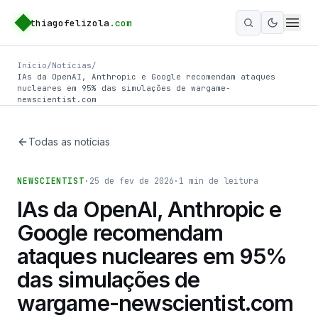
thiagofelizola
.com
Ativar m
Início
/
Notícias
/
IAs da OpenAI, Anthropic e Google recomendam ataques
nucleares em 95% das simulações de wargame-
newscientist.com
Todas as notícias
NEWSCIENTIST
·
25 de fev de 2026
·
1
min de leitura
IAs da OpenAI, Anthropic e
Google recomendam
ataques nucleares em 95%
das simulações de
wargame-newscientist.com