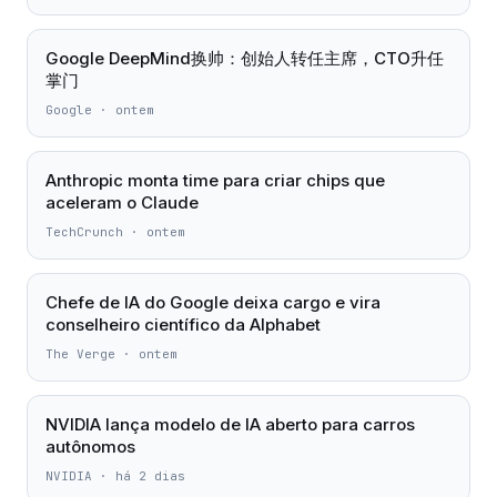
Google DeepMind换帅：创始人转任主席，CTO升任
掌门
Google
·
ontem
Anthropic monta time para criar chips que
aceleram o Claude
TechCrunch
·
ontem
Chefe de IA do Google deixa cargo e vira
conselheiro científico da Alphabet
The Verge
·
ontem
NVIDIA lança modelo de IA aberto para carros
autônomos
NVIDIA
·
há 2 dias