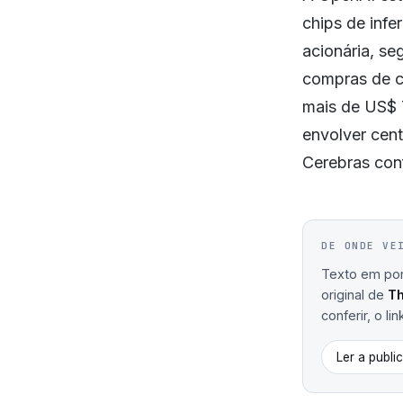
chips de infe
acionária, se
compras de ch
mais de US$ 
envolver cen
Cerebras con
DE ONDE VE
Texto em port
original de
Th
conferir, o li
Ler a publi