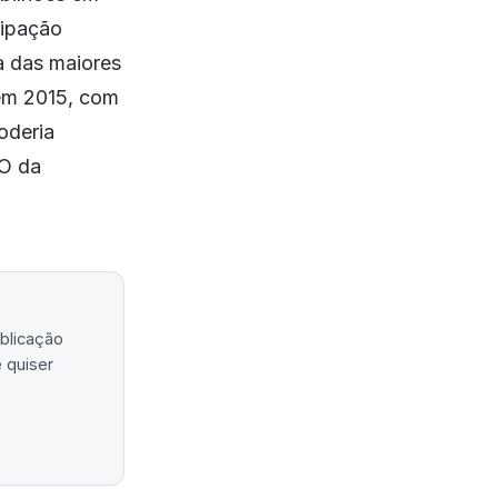
cipação
a das maiores
 em 2015, com
oderia
EO da
ublicação
 quiser