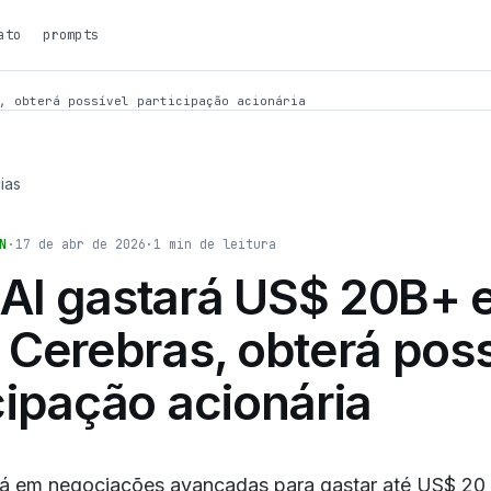
ato
prompts
, obterá possível participação acionária
ias
N
·
17 de abr de 2026
·
1
min de leitura
AI gastará US$ 20B+ 
 Cerebras, obterá poss
cipação acionária
á em negociações avançadas para gastar até US$ 20 