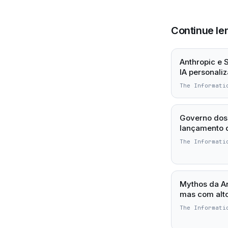
Continue le
Anthropic e
IA personali
The Informati
Governo dos
lançamento 
The Informati
Mythos da An
mas com alto
The Informati