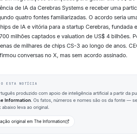
rência de IA da Cerebras Systems e receber uma parti
gundo quatro fontes familiarizadas. O acordo seria um
ips de IA e vitória para a startup Cerebras, fundada
700 milhões captados e valuation de US$ 4 bilhões. P
tenas de milhares de chips CS-3 ao longo de anos. C
firmou conversas no X, mas sem acordo assinado.
IO ESTA NOTÍCIA
uguês produzido com apoio de inteligência artificial a partir da p
e Information
. Os fatos, números e nomes são os da fonte — se
nk abaixo leva ao original.
cação original em
The Information