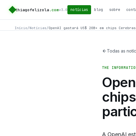
thiagofelizola
.com
notícias
blog
sobre
cont
v3.0
Início
/
Notícias
/
OpenAI gastará US$ 20B+ em chips Cerebras
Todas as notíc
THE INFORMATIO
Open
chips
parti
A OpenAI est