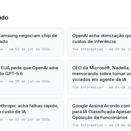
ndo
 Samsung negociam chip de
OpenAI acha otimização qu
zado
custos de inferência
on
·
em 02 de jul de 2026
The Information
·
em 30 de j
 EUA pede que OpenAI adie
CEO da Microsoft, Nadella,
do GPT-5.6
memorando sobre tornar us
viciados em agente de IA
on
·
em 25 de jun de 2026
The Information
·
em 04 de j
thropic acha falhas rápido,
Google Assina Acordo com
 custo de IA
para IA Classificada Apesa
Oposição de Funcionários
on
·
em 01 de jun de 2026
The Information
·
em 28 de a