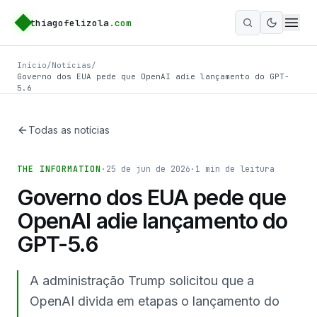
thiagofelizola
.com
Ativar m
Início
/
Notícias
/
Governo dos EUA pede que OpenAI adie lançamento do GPT-
5.6
Todas as notícias
THE INFORMATION
·
25 de jun de 2026
·
1
min de leitura
Governo dos EUA pede que
OpenAI adie lançamento do
GPT-5.6
A administração Trump solicitou que a
OpenAI divida em etapas o lançamento do