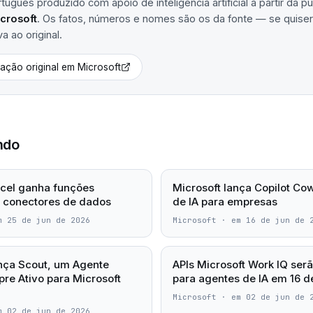
uguês produzido com apoio de inteligência artificial a partir da p
crosoft
. Os fatos, números e nomes são os da fonte — se quiser 
va ao original.
cação original em
Microsoft
ndo
xcel ganha funções
Microsoft lança Copilot Co
e conectores de dados
de IA para empresas
m 25 de jun de 2026
Microsoft
·
em 16 de jun de 
nça Scout, um Agente
APIs Microsoft Work IQ ser
re Ativo para Microsoft
para agentes de IA em 16 d
Microsoft
·
em 02 de jun de 
m 02 de jun de 2026