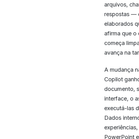
arquivos, cha
respostas — d
elaborados q
afirma que o 
começa limpa
avança na tar
A mudança não
Copilot ganh
documento, sl
interface, o 
executá-las d
Dados intern
experiências
PowerPoint e