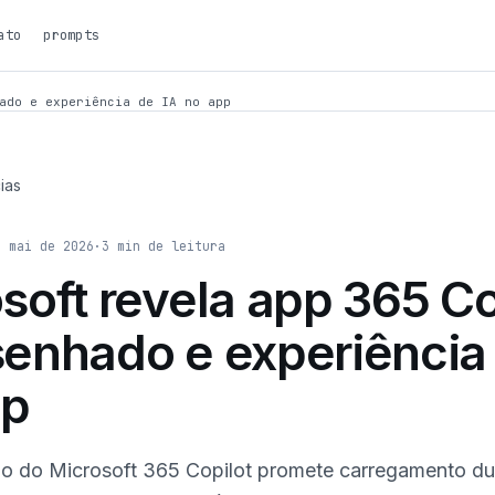
ato
prompts
ado e experiência de IA no app
ias
e mai de 2026
·
3
min de leitura
soft revela app 365 Co
enhado e experiência 
pp
o do Microsoft 365 Copilot promete carregamento d