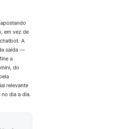
á apostando
o, em vez de
 chatbot. A
da saída —
fine a
mini, do
pela
al relevante
no dia a dia.