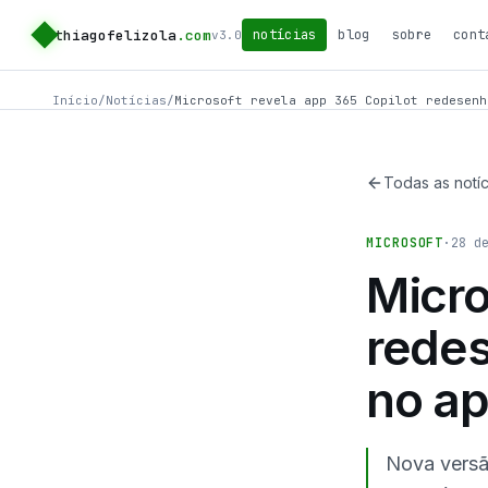
thiagofelizola
.com
notícias
blog
sobre
cont
v3.0
Início
/
Notícias
/
Microsoft revela app 365 Copilot redesenh
Todas as notíc
MICROSOFT
·
28 d
Micro
redes
no a
Nova versã