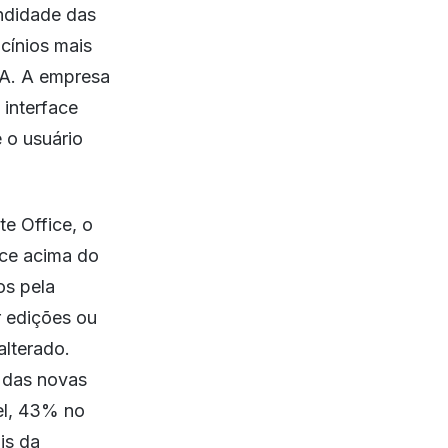
undidade das
cínios mais
IA. A empresa
 interface
 o usuário
e Office, o
ece acima do
os pela
r edições ou
alterado.
 das novas
el, 43% no
is da