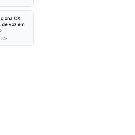
iciona CX
s de voz em
o
2026