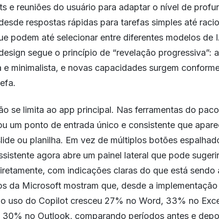
ts e reuniões do usuário para adaptar o nível de prof
esde respostas rápidas para tarefas simples até racio
ue podem até selecionar entre diferentes modelos de 
design segue o princípio de “revelação progressiva”: a
 e minimalista, e novas capacidades surgem conforme
efa.
 se limita ao app principal. Nas ferramentas do pacot
ou um ponto de entrada único e consistente que apar
ide ou planilha. Em vez de múltiplos botões espalhad
assistente agora abre um painel lateral que pode sugeri
iretamente, com indicações claras do que está sendo 
os da Microsoft mostram que, desde a implementação
, o uso do Copilot cresceu 27% no Word, 33% no Exc
 30% no Outlook, comparando períodos antes e depo