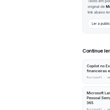
Texto em port
original de
Mi
link abaixo le
Ler a publi
Continue le
Copilot no E
financeiras 
Microsoft
·
e
Microsoft La
Pessoal Semp
365
Microsoft
·
e