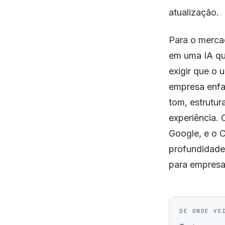
atualização.
Para o mercad
em uma IA que
exigir que o 
empresa enfat
tom, estrutur
experiência. 
Google, e o C
profundidade 
para empresas
DE ONDE VE