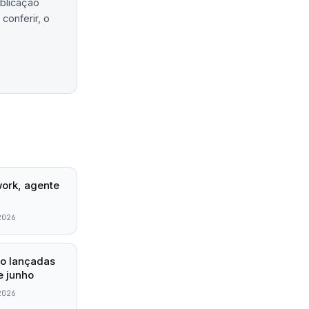
ublicação
conferir, o
work, agente
2026
ão lançadas
e junho
2026