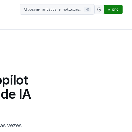
★ pro
buscar artigos e notícias…
⌘K
Ativar modo c
pilot
de IA
uas vezes