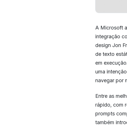
A Microsoft 
integração co
design Jon F
de texto est
em execução. 
uma intenção 
navegar por m
Entre as melh
rápido, com 
prompts comp
também introd