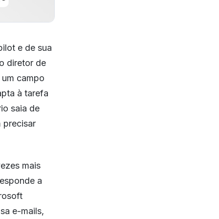
ilot e de sua
o diretor de
es um campo
pta à tarefa
io saia de
 precisar
vezes mais
responde a
rosoft
sa e-mails,