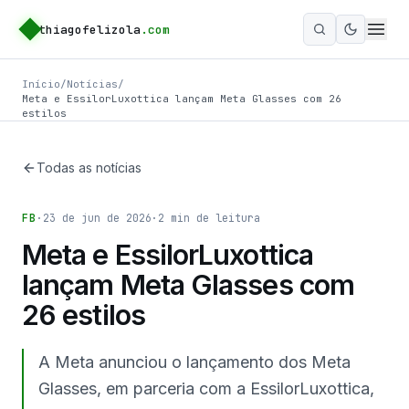
thiagofelizola
.com
Ativar m
Início
/
Notícias
/
Meta e EssilorLuxottica lançam Meta Glasses com 26
estilos
Todas as notícias
FB
·
23 de jun de 2026
·
2
min de leitura
Meta e EssilorLuxottica
lançam Meta Glasses com
26 estilos
A Meta anunciou o lançamento dos Meta
Glasses, em parceria com a EssilorLuxottica,