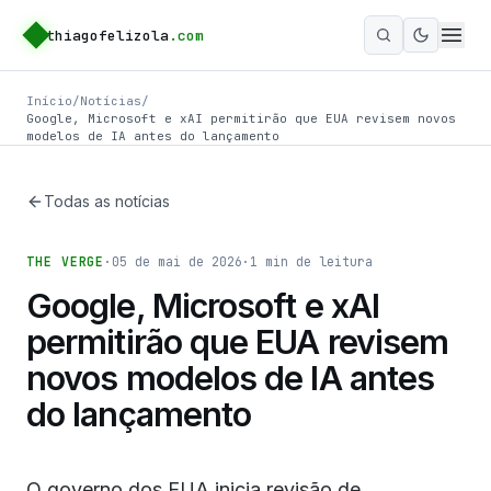
thiagofelizola
.com
Ativar m
Início
/
Notícias
/
Google, Microsoft e xAI permitirão que EUA revisem novos
modelos de IA antes do lançamento
Todas as notícias
THE VERGE
·
05 de mai de 2026
·
1
min de leitura
Google, Microsoft e xAI
permitirão que EUA revisem
novos modelos de IA antes
do lançamento
O governo dos EUA inicia revisão de