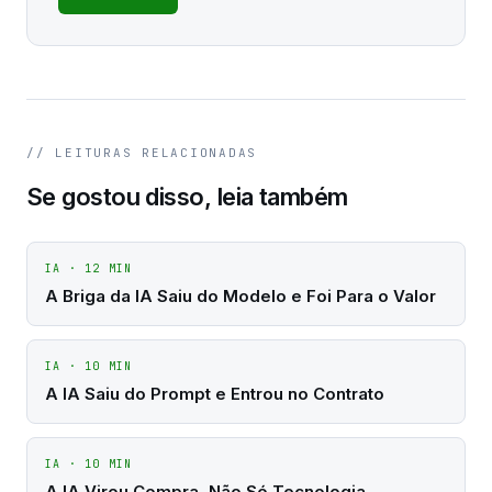
// LEITURAS RELACIONADAS
Se gostou disso, leia também
IA
·
12
MIN
A Briga da IA Saiu do Modelo e Foi Para o Valor
IA
·
10
MIN
A IA Saiu do Prompt e Entrou no Contrato
IA
·
10
MIN
A IA Virou Compra, Não Só Tecnologia