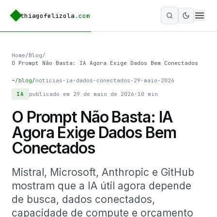
thiagofelizola
.com
Ativar m
Home
/
Blog
/
O Prompt Não Basta: IA Agora Exige Dados Bem Conectados
~/blog/
noticias-ia-dados-conectados-29-maio-2026
IA
publicado em
29 de maio de 2026
·
10
min
O Prompt Não Basta: IA
Agora Exige Dados Bem
Conectados
Mistral, Microsoft, Anthropic e GitHub
mostram que a IA útil agora depende
de busca, dados conectados,
capacidade de compute e orçamento