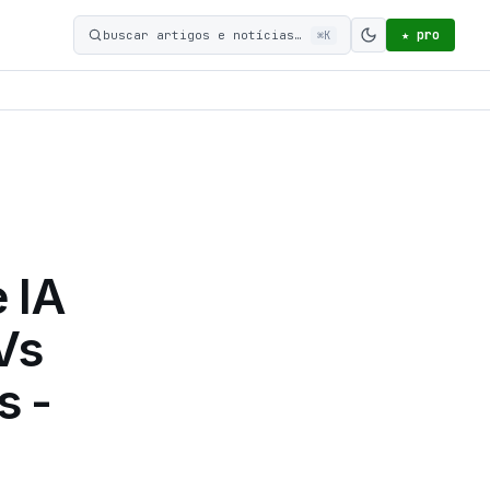
★ pro
buscar artigos e notícias…
⌘K
Ativar modo c
 IA
Vs
s -