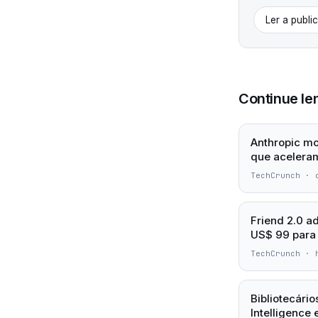
Ler a publi
Continue le
Anthropic mo
que acelera
TechCrunch
·
Friend 2.0 ad
US$ 99 para
TechCrunch
·
Bibliotecári
Intelligence