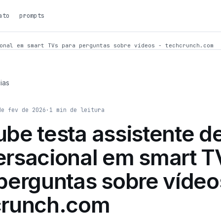
ato
prompts
onal em smart TVs para perguntas sobre vídeos - techcrunch.com
ias
de fev de 2026
·
1
min de leitura
be testa assistente de
rsacional em smart T
perguntas sobre vídeo
crunch.com