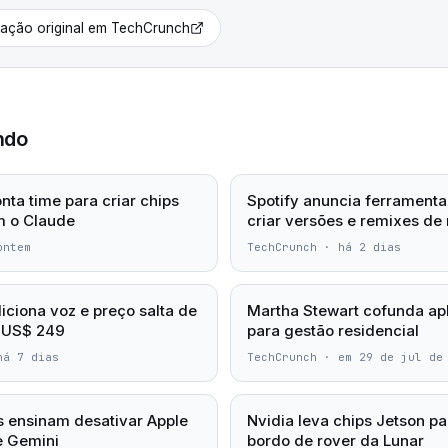
cação original em
TechCrunch
ndo
nta time para criar chips
Spotify anuncia ferramenta
m o Claude
criar versões e remixes de
ontem
TechCrunch
·
há 2 dias
iciona voz e preço salta de
Martha Stewart cofunda apl
 US$ 249
para gestão residencial
há 7 dias
TechCrunch
·
em 29 de jul de
os ensinam desativar Apple
Nvidia leva chips Jetson pa
 e Gemini
bordo de rover da Lunar