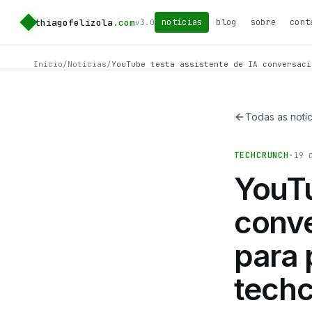
thiagofelizola
.com
notícias
blog
sobre
cont
v3.0
Início
/
Notícias
/
YouTube testa assistente de IA conversaci
Todas as notíc
TECHCRUNCH
·
19 
YouTu
conve
para 
tech