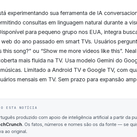
tá experimentando sua ferramenta de IA conversacio
ermitindo consultas em linguagem natural durante a vi
Disponível para pequeno grupo nos EUA, integra busca 
e web do ano passado em smart TVs. Usuários pergunt
 this song?” ou “Show me more videos like this”. Nea
coberta mais fluida na TV. Usa modelo Gemini do Goo
músicas. Limitado a Android TV e Google TV, com qu
suários mensais em TV. Sem prazo para expansão amp
IO ESTA NOTÍCIA
uguês produzido com apoio de inteligência artificial a partir da p
echCrunch
. Os fatos, números e nomes são os da fonte — se quis
va ao original.