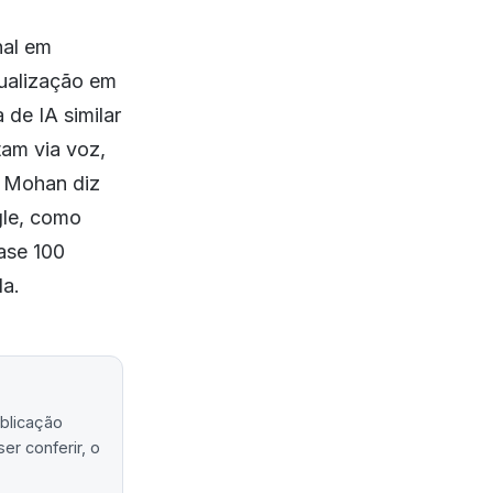
nal em
sualização em
de IA similar
am via voz,
l Mohan diz
gle, como
ase 100
la.
ublicação
er conferir, o