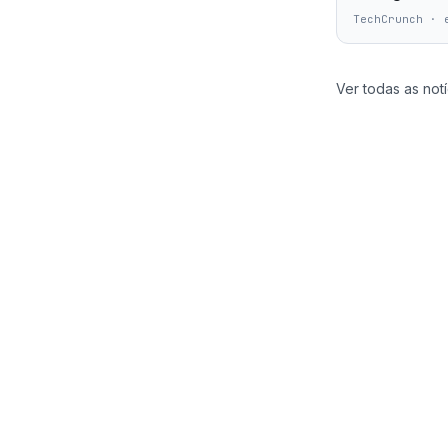
TechCrunch
·
Ver todas as notí