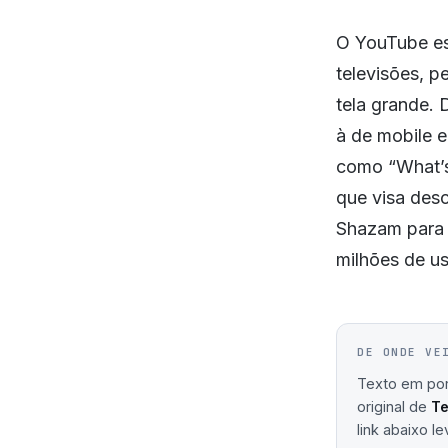
O YouTube es
televisões, p
tela grande. 
à de mobile 
como “What’s
que visa des
Shazam para 
milhões de u
DE ONDE VE
Texto em port
original de
T
link abaixo le