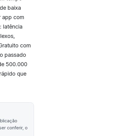
 de baixa
er app com
: latência
lexos,
 Gratuito com
ano passado
 de 500.000
rápido que
ublicação
er conferir, o