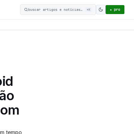
★ pro
buscar artigos e notícias…
⌘K
Ativar modo c
oid
ção
com
 em tempo