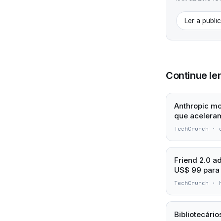
Ler a publi
Continue le
Anthropic mo
que acelera
TechCrunch
·
Friend 2.0 ad
US$ 99 para
TechCrunch
·
Bibliotecári