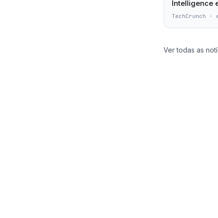
Intelligence
TechCrunch
·
Ver todas as notí