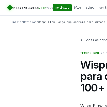
thiagofelizola
.com
notícias
blog
sobre
cont
v3.0
Início
/
Notícias
/
Wispr Flow lança app Android para ditado 
Todas as notíc
TECHCRUNCH
·
23 
Wispr
para 
100+
Wispr Flow, s