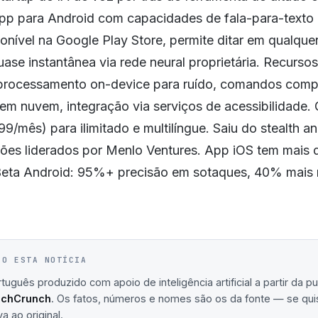
 app para Android com capacidades de fala-para-texto
ponível na Google Play Store, permite ditar em qualqu
uase instantânea via rede neural proprietária. Recursos
rocessamento on-device para ruído, comandos comp
em nuvem, integração via serviços de acessibilidade.
9/mês) para ilimitado e multilíngue. Saiu do stealth 
ões liderados por Menlo Ventures. App iOS tem mais
eta Android: 95%+ precisão em sotaques, 40% mais 
IO ESTA NOTÍCIA
uguês produzido com apoio de inteligência artificial a partir da p
echCrunch
. Os fatos, números e nomes são os da fonte — se quis
va ao original.