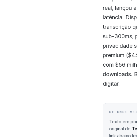
real, lançou
latência. Dis
transcrição q
sub-300ms, p
privacidade s
premium ($4.9
com $56 milh
downloads. B
digitar.
DE ONDE VE
Texto em port
original de
T
link abaixo le