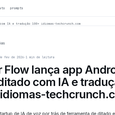
ato
prompts
com IA e tradução 100+ idiomas-techcrunch.com
ias
de fev de 2026
·
1
min de leitura
 Flow lança app Andr
ditado com IA e tradu
 idiomas-techcrunch.
tartup de IA de voz por trás de ferramenta de ditado