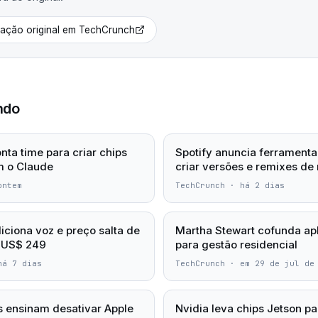
cação original em
TechCrunch
ndo
nta time para criar chips
Spotify anuncia ferramenta
m o Claude
criar versões e remixes de
ontem
TechCrunch
·
há 2 dias
iciona voz e preço salta de
Martha Stewart cofunda apl
 US$ 249
para gestão residencial
há 7 dias
TechCrunch
·
em 29 de jul de
os ensinam desativar Apple
Nvidia leva chips Jetson pa