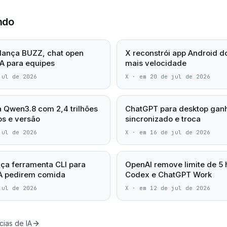
ndo
lança BUZZ, chat open
X reconstrói app Android d
A para equipes
mais velocidade
jul de 2026
X
·
em 20 de jul de 2026
a Qwen3.8 com 2,4 trilhões
ChatGPT para desktop ganh
s e versão
sincronizado e troca
jul de 2026
X
·
em 16 de jul de 2026
ça ferramenta CLI para
OpenAI remove limite de 5 
IA pedirem comida
Codex e ChatGPT Work
jul de 2026
X
·
em 12 de jul de 2026
cias de IA