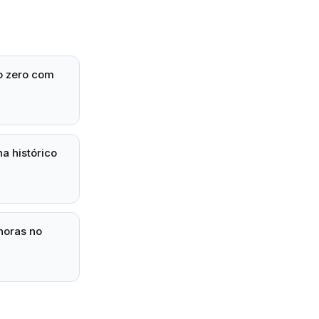
o zero com
a histórico
horas no