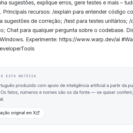
ha sugestões, explique erros, gere testes e mais – tu
 Principais recursos: /explain para entender código 
ara sugestões de correção; /test para testes unitários; 
; Chat para qualquer pergunta sobre o codebase. Di
 Windows. Experimente: https://www.warp.dev/ai #Wa
eveloperTools
IO ESTA NOTÍCIA
uguês produzido com apoio de inteligência artificial a partir da p
. Os fatos, números e nomes são os da fonte — se quiser conferir, 
al.
cação original em
X