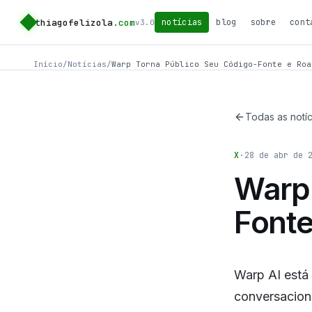
thiagofelizola
.com
notícias
blog
sobre
cont
v3.0
Início
/
Notícias
/
Warp Torna Público Seu Código-Fonte e Roa
Todas as notíc
X
·
28 de abr de 
Warp 
Fonte
Warp AI está 
conversaciona