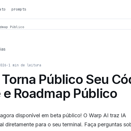
ato
prompts
dmap Público
ias
2026
·
1
min de leitura
Torna Público Seu Có
 e Roadmap Público
agora disponível em beta público! O Warp AI traz IA
l diretamente para o seu terminal. Faça perguntas so