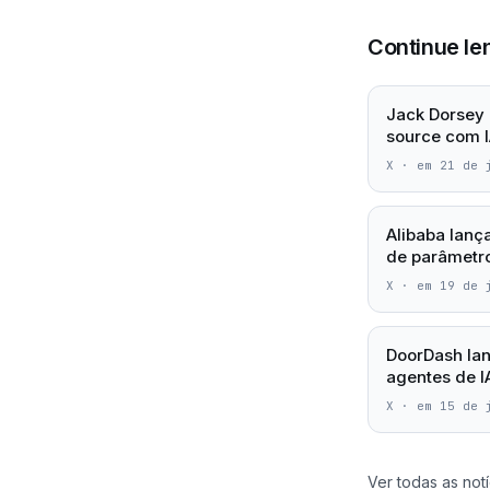
Continue le
Jack Dorsey 
source com I
X
·
em 21 de 
Alibaba lanç
de parâmetro
X
·
em 19 de 
DoorDash lan
agentes de 
X
·
em 15 de 
Ver todas as notí