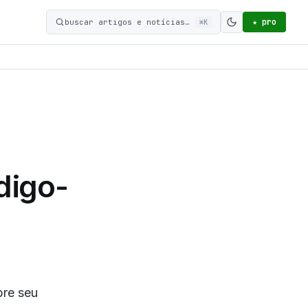
★ pro
buscar artigos e notícias…
⌘K
Ativar modo c
digo-
bre seu