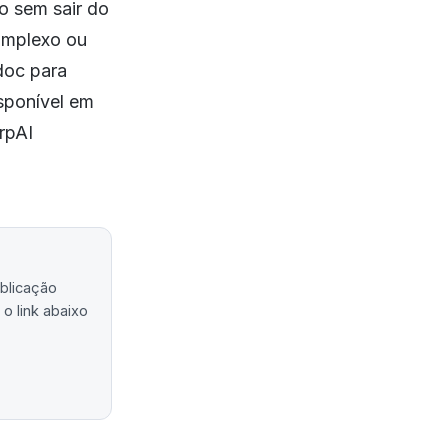
do sem sair do
complexo ou
/doc para
sponível em
rpAI
ublicação
o link abaixo