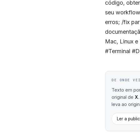
código, obten
seu workflow.
erros; /fix p
documentação
Mac, Linux e
#Terminal #D
DE ONDE VE
Texto em port
original de
X
leva ao origin
Ler a publi