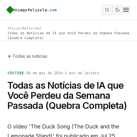
thiagofelizola
.com
Ativar m
Início
/
Notícias
/
Todas as Notícias de IA que Você Perdeu da Semana Passada
(Quebra Completa)
Todas as notícias
YOUTUBE
·
08 de mai de 2026
·
1
min de leitura
Todas as Notícias de IA que
Você Perdeu da Semana
Passada (Quebra Completa)
O vídeo 'The Duck Song (The Duck and the
Lemonade Stand)' foi publicado em Jul 25,