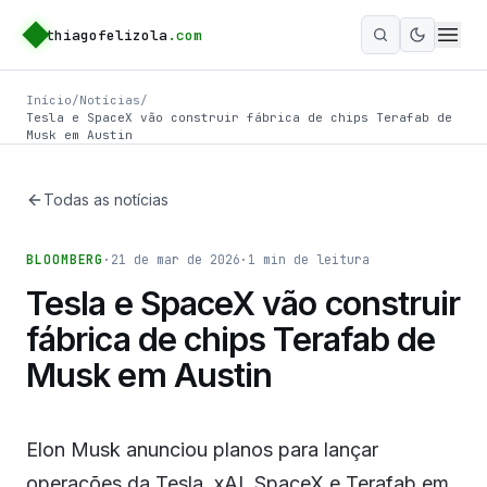
thiagofelizola
.com
Ativar m
Início
/
Notícias
/
Tesla e SpaceX vão construir fábrica de chips Terafab de
Musk em Austin
Todas as notícias
BLOOMBERG
·
21 de mar de 2026
·
1
min de leitura
Tesla e SpaceX vão construir
fábrica de chips Terafab de
Musk em Austin
Elon Musk anunciou planos para lançar
operações da Tesla, xAI, SpaceX e Terafab em