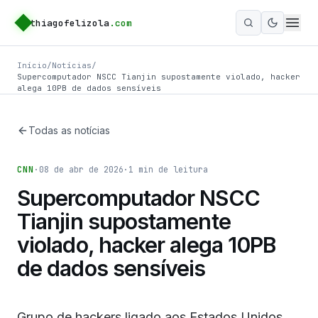
thiagofelizola
.com
Ativar m
Início
/
Notícias
/
Supercomputador NSCC Tianjin supostamente violado, hacker
alega 10PB de dados sensíveis
Todas as notícias
CNN
·
08 de abr de 2026
·
1
min de leitura
Supercomputador NSCC
Tianjin supostamente
violado, hacker alega 10PB
de dados sensíveis
Grupo de hackers ligado aos Estados Unidos