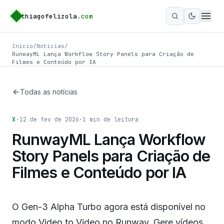
thiagofelizola
.com
Ativar m
Início
/
Notícias
/
RunwayML Lança Workflow Story Panels para Criação de
Filmes e Conteúdo por IA
Todas as notícias
X
·
12 de fev de 2026
·
1
min de leitura
RunwayML Lança Workflow
Story Panels para Criação de
Filmes e Conteúdo por IA
O Gen-3 Alpha Turbo agora está disponível no
modo Video to Video no Runway. Gere vídeos