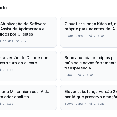
ndo
 Atualização de Software
Cloudflare lança Kitesurf,
Assistida Aprimorada e
próprio para agentes de IA
idos por Clientes
Cloudflare
·
há 2 dias
8 de dez de 2025
bera versão do Claude que
Suno anuncia princípios par
estrutura do cliente
música e novas ferramenta
transparência
á 2 dias
Suno
·
há 2 dias
nária Millennium usa IA da
ElevenLabs lança versão 2
a criar analista
por IA que preserva emoção
á 2 dias
ElevenLabs
·
há 2 dias