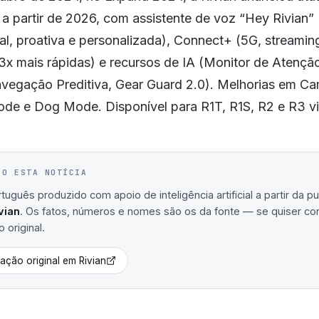
 a partir de 2026, com assistente de voz “Hey Rivian” 
l, proativa e personalizada), Connect+ (5G, streamin
3x mais rápidas) e recursos de IA (Monitor de Atençã
avegação Preditiva, Gear Guard 2.0). Melhorias em 
de e Dog Mode. Disponível para R1T, R1S, R2 e R3 v
IO ESTA NOTÍCIA
uguês produzido com apoio de inteligência artificial a partir da p
vian
. Os fatos, números e nomes são os da fonte — se quiser confe
 original.
cação original em
Rivian