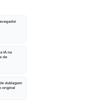
 navegador
a IA na
s de
 de dublagem
 original