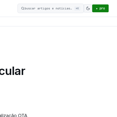
★ pro
buscar artigos e notícias…
⌘K
Ativar modo c
cular
alização OTA