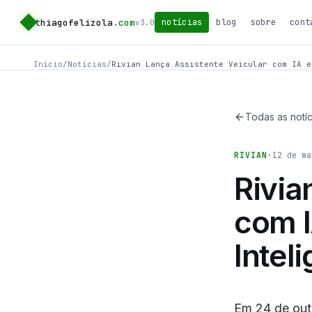
thiagofelizola
.com
notícias
blog
sobre
cont
v3.0
Início
/
Notícias
/
Rivian Lança Assistente Veicular com IA e
Todas as notíc
RIVIAN
·
12 de ma
Rivia
com I
Intel
Em 24 de out