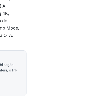
(IA
g 4K,
o do
Camp Mode,
ia OTA.
ublicação
rir, o link