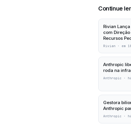
Continue le
Rivian Lança
com Direção 
Recursos Ped
Rivian
·
em 1
Anthropic li
roda na infra
Anthropic
·
h
Gestora bilio
Anthropic par
Anthropic
·
h