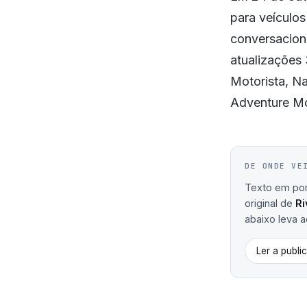
para veículos
conversaciona
atualizações 
Motorista, N
Adventure Mo
DE ONDE VE
Texto em port
original de
Ri
abaixo leva ao
Ler a publi