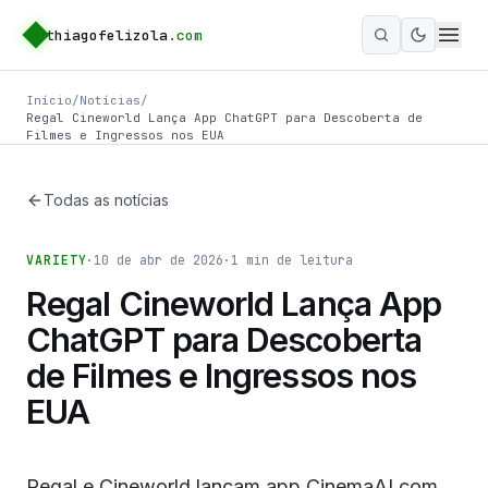
thiagofelizola
.com
Ativar m
Início
/
Notícias
/
Regal Cineworld Lança App ChatGPT para Descoberta de
Filmes e Ingressos nos EUA
Todas as notícias
VARIETY
·
10 de abr de 2026
·
1
min de leitura
Regal Cineworld Lança App
ChatGPT para Descoberta
de Filmes e Ingressos nos
EUA
Regal e Cineworld lançam app CinemaAI com