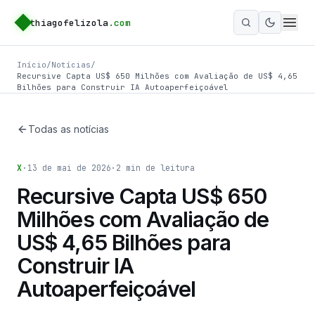
thiagofelizola
.com
Ativar m
Início
/
Notícias
/
Recursive Capta US$ 650 Milhões com Avaliação de US$ 4,65
Bilhões para Construir IA Autoaperfeiçoável
Todas as notícias
X
·
13 de mai de 2026
·
2
min de leitura
Recursive Capta US$ 650
Milhões com Avaliação de
US$ 4,65 Bilhões para
Construir IA
Autoaperfeiçoável