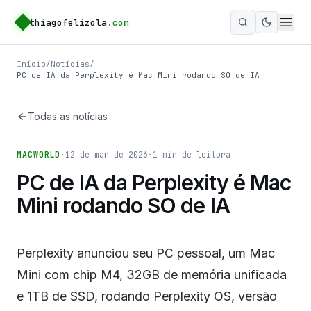
thiagofelizola
.com
Ativar m
Início
/
Notícias
/
PC de IA da Perplexity é Mac Mini rodando SO de IA
Todas as notícias
MACWORLD
·
12 de mar de 2026
·
1
min de leitura
PC de IA da Perplexity é Mac
Mini rodando SO de IA
Perplexity anunciou seu PC pessoal, um Mac
Mini com chip M4, 32GB de memória unificada
e 1TB de SSD, rodando Perplexity OS, versão