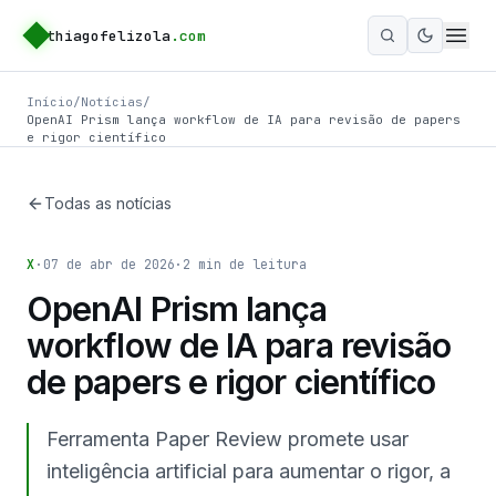
thiagofelizola
.com
Ativar m
Início
/
Notícias
/
OpenAI Prism lança workflow de IA para revisão de papers
e rigor científico
Todas as notícias
X
·
07 de abr de 2026
·
2
min de leitura
OpenAI Prism lança
workflow de IA para revisão
de papers e rigor científico
Ferramenta Paper Review promete usar
inteligência artificial para aumentar o rigor, a