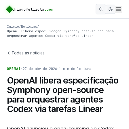
thiagofelizola
.com
Ativar m
Início
/
Notícias
/
OpenAI libera especificação Symphony open-source para
orquestrar agentes Codex via tarefas Linear
Todas as notícias
OPENAI
·
27 de abr de 2026
·
1
min de leitura
OpenAI libera especificação
Symphony open-source
para orquestrar agentes
Codex via tarefas Linear
OpenAI anunciou o open-sourcing do Codex