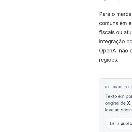
Para o mercad
comuns em es
fiscais ou at
integração co
OpenAI não d
regiões.
DE ONDE VE
Texto em port
original de
X
leva ao origin
Ler a publi