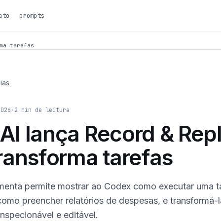
ato
prompts
ma tarefas
ias
2026
·
2
min de leitura
I lança Record & Rep
ransforma tarefas
menta permite mostrar ao Codex como executar uma t
 como preencher relatórios de despesas, e transformá
inspecionável e editável.