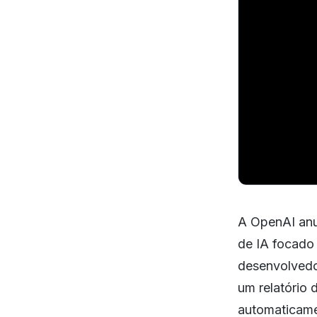
A OpenAI anu
de IA focado
desenvolvedo
um relatório 
automaticamen