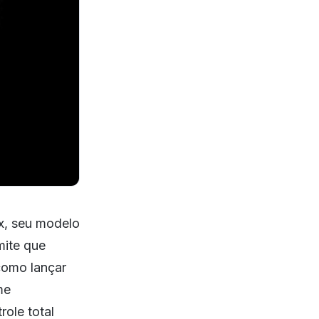
x, seu modelo
mite que
como lançar
me
role total