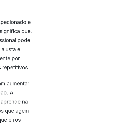
specionado e
significa que,
ssional pode
 ajusta e
ente por
repetitivos.
am aumentar
ção. A
 aprende na
los que agem
que erros