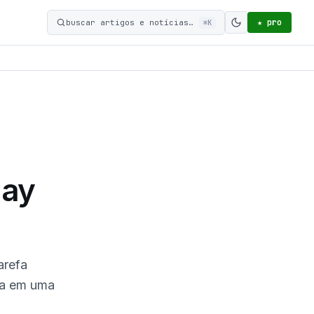
★ pro
buscar artigos e notícias…
⌘K
Ativar modo c
lay
arefa
-la em uma