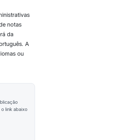
inistrativas
de notas
rá da
ortuguês. A
diomas ou
ublicação
o link abaixo