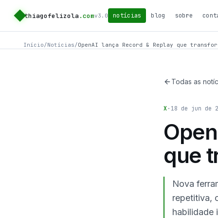
thiagofelizola
.com
notícias
blog
sobre
cont
v3.0
Início
/
Notícias
/
OpenAI lança Record & Replay que transfor
Todas as notíc
X
·
18 de jun de 
OpenA
que t
Nova ferra
repetitiva,
habilidade 