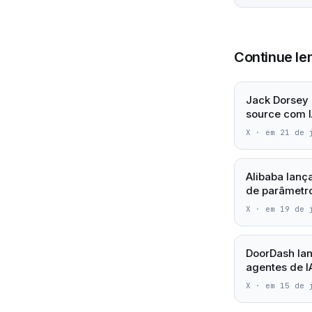
Continue le
Jack Dorsey 
source com I
X
·
em 21 de 
Alibaba lanç
de parâmetro
X
·
em 19 de 
DoorDash lan
agentes de 
X
·
em 15 de 