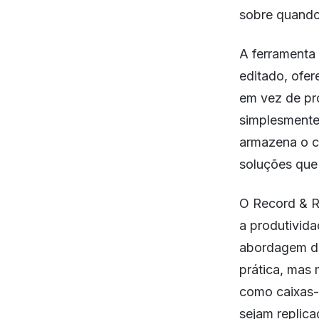
sobre quando 
A ferramenta
editado, ofer
em vez de pr
simplesmente
armazena o c
soluções que 
O Record & 
a produtivid
abordagem da
prática, mas
como caixas-p
sejam replic