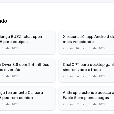
ndo
lança BUZZ, chat open
X reconstrói app Android d
A para equipes
mais velocidade
jul de 2026
X
·
em 20 de jul de 2026
a Qwen3.8 com 2,4 trilhões
ChatGPT para desktop ganh
s e versão
sincronizado e troca
jul de 2026
X
·
em 16 de jul de 2026
ça ferramenta CLI para
Anthropic estende acesso 
IA pedirem comida
Fable 5 em planos pagos
jul de 2026
X
·
em 12 de jul de 2026