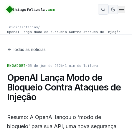
thiagofelizola
.com
Ativar m
Início
/
Notícias
/
OpenAI Lança Modo de Bloqueio Contra Ataques de Injeção
Todas as notícias
ENGADGET
·
05 de jun de 2026
·
1
min de leitura
OpenAI Lança Modo de
Bloqueio Contra Ataques de
Injeção
Resumo: A OpenAI lançou o 'modo de
bloqueio' para sua API, uma nova segurança