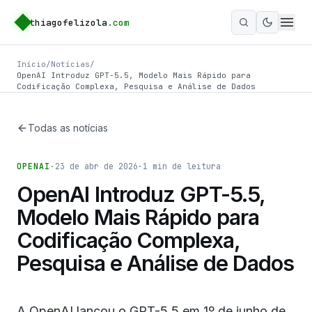
thiagofelizola
.com
Ativar m
Início
/
Notícias
/
OpenAI Introduz GPT-5.5, Modelo Mais Rápido para
Codificação Complexa, Pesquisa e Análise de Dados
Todas as notícias
OPENAI
·
23 de abr de 2026
·
1
min de leitura
OpenAI Introduz GPT-5.5,
Modelo Mais Rápido para
Codificação Complexa,
Pesquisa e Análise de Dados
A OpenAI lançou o GPT-5.5 em 1º de junho de