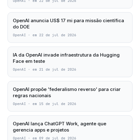
OpenAI
·
em 22 de jul de 2026
OpenAI anuncia US$ 17 mi para missão científica
do DOE
OpenAI
·
em 22 de jul de 2026
IA da OpenAI invade infraestrutura da Hugging
Face em teste
OpenAI
·
em 21 de jul de 2026
OpenAI propõe 'federalismo reverso' para criar
regras nacionais
OpenAI
·
em 15 de jul de 2026
OpenAI lança ChatGPT Work, agente que
gerencia apps e projetos
OpenAI
·
em 09 de jul de 2026