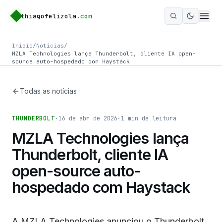
thiagofelizola
.com
Ativar m
Início
/
Notícias
/
MZLA Technologies lança Thunderbolt, cliente IA open-
source auto-hospedado com Haystack
Todas as notícias
THUNDERBOLT
·
16 de abr de 2026
·
1
min de leitura
MZLA Technologies lança
Thunderbolt, cliente IA
open-source auto-
hospedado com Haystack
A MZLA Technologies anunciou o Thunderbolt