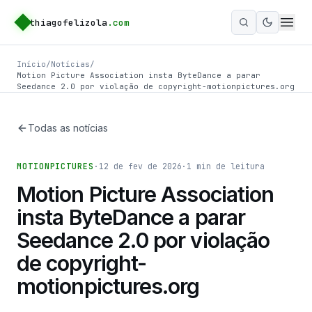
thiagofelizola
.com
Ativar m
Início
/
Notícias
/
Motion Picture Association insta ByteDance a parar
Seedance 2.0 por violação de copyright-motionpictures.org
Todas as notícias
MOTIONPICTURES
·
12 de fev de 2026
·
1
min de leitura
Motion Picture Association
insta ByteDance a parar
Seedance 2.0 por violação
de copyright-
motionpictures.org