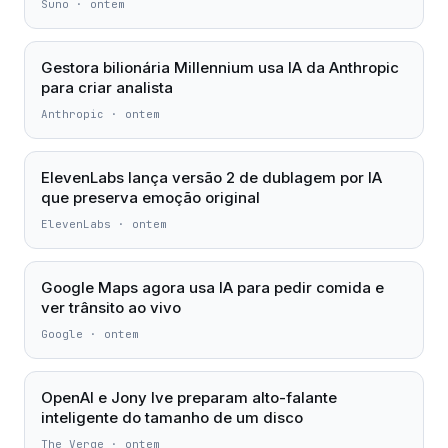
Suno
·
ontem
Gestora bilionária Millennium usa IA da Anthropic
para criar analista
Anthropic
·
ontem
ElevenLabs lança versão 2 de dublagem por IA
que preserva emoção original
ElevenLabs
·
ontem
Google Maps agora usa IA para pedir comida e
ver trânsito ao vivo
Google
·
ontem
OpenAI e Jony Ive preparam alto-falante
inteligente do tamanho de um disco
The Verge
·
ontem