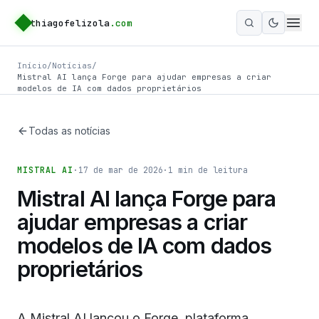
thiagofelizola
.com
Ativar m
Início
/
Notícias
/
Mistral AI lança Forge para ajudar empresas a criar
modelos de IA com dados proprietários
Todas as notícias
MISTRAL AI
·
17 de mar de 2026
·
1
min de leitura
Mistral AI lança Forge para
ajudar empresas a criar
modelos de IA com dados
proprietários
A Mistral AI lançou o Forge, plataforma