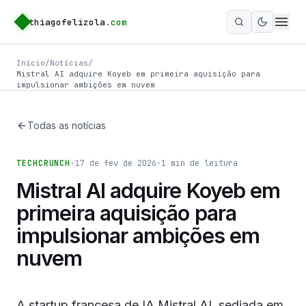
thiagofelizola
.com
Ativar m
Início
/
Notícias
/
Mistral AI adquire Koyeb em primeira aquisição para
impulsionar ambições em nuvem
Todas as notícias
TECHCRUNCH
·
17 de fev de 2026
·
1
min de leitura
Mistral AI adquire Koyeb em
primeira aquisição para
impulsionar ambições em
nuvem
A startup francesa de IA Mistral AI, sediada em