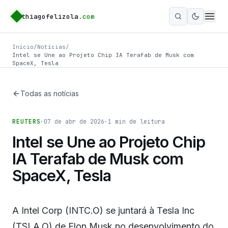
thiagofelizola
.com
Ativar m
Início
/
Notícias
/
Intel se Une ao Projeto Chip IA Terafab de Musk com
SpaceX, Tesla
Todas as notícias
REUTERS
·
07 de abr de 2026
·
1
min de leitura
Intel se Une ao Projeto Chip
IA Terafab de Musk com
SpaceX, Tesla
A Intel Corp (INTC.O) se juntará à Tesla Inc
(TSLA.O) de Elon Musk no desenvolvimento do