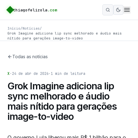
thiagofelizola
.com
Ativar m
Início
/
Notícias
/
Grok Imagine adiciona lip sync melhorado e áudio mais
nítido para gerações image-to-video
Todas as notícias
X
·
24 de abr de 2026
·
1
min de leitura
Grok Imagine adiciona lip
sync melhorado e áudio
mais nítido para gerações
image-to-video
O governo Lula liberou mais R$ 1 bilhão para o