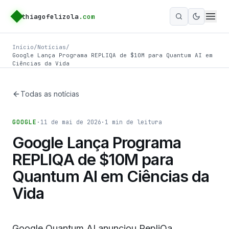
thiagofelizola
.com
Ativar m
Início
/
Notícias
/
Google Lança Programa REPLIQA de $10M para Quantum AI em
Ciências da Vida
Todas as notícias
GOOGLE
·
11 de mai de 2026
·
1
min de leitura
Google Lança Programa
REPLIQA de $10M para
Quantum AI em Ciências da
Vida
Google Quantum AI anunciou RepliQa,