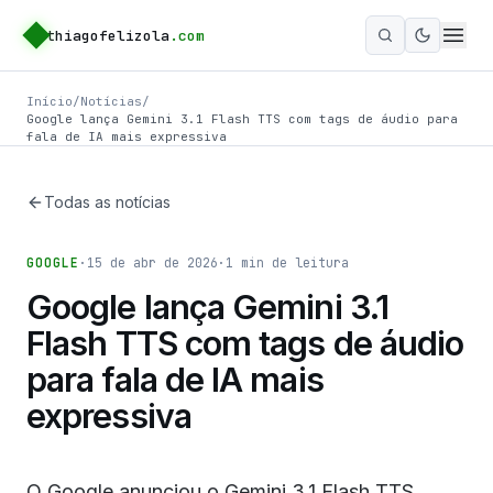
thiagofelizola
.com
Ativar m
Início
/
Notícias
/
Google lança Gemini 3.1 Flash TTS com tags de áudio para
fala de IA mais expressiva
Todas as notícias
GOOGLE
·
15 de abr de 2026
·
1
min de leitura
Google lança Gemini 3.1
Flash TTS com tags de áudio
para fala de IA mais
expressiva
O Google anunciou o Gemini 3.1 Flash TTS,