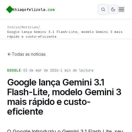
thiagofelizola
.com
Ativar m
Início
/
Notícias
/
Google lança Gemini 3.1 Flash-Lite, modelo Gemini 3 mais
rápido e custo-eficiente
Todas as notícias
GOOGLE
·
03 de mar de 2026
·
1
min de leitura
Google lança Gemini 3.1
Flash-Lite, modelo Gemini 3
mais rápido e custo-
eficiente
O Google introduziu o Gemini 3.1 Flash Lite, seu